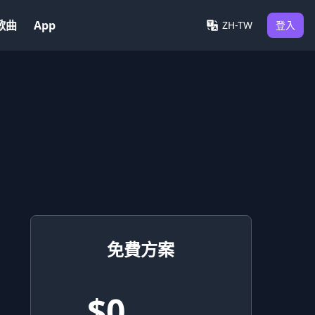
歌曲
App
ZH-TW
登入
免費方案
$0