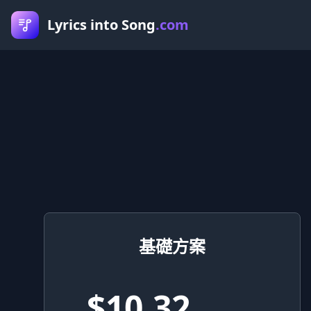
Lyrics into Song
.com
基礎方案
$10.32