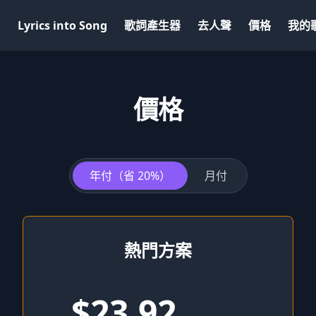
Lyrics into Song
歌詞產生器
去人聲
價格
我的
價格
年付（省 20%）
月付
熱門方案
$23.92